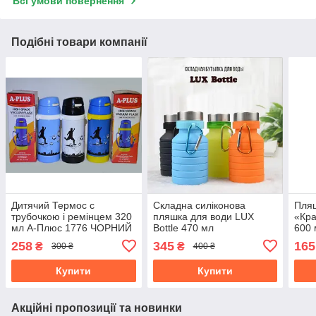
Всі умови повернення
Подібні товари компанії
Дитячий Термос с
Складна силіконова
Пляш
трубочкою і ремінцем 320
пляшка для води LUX
«Кра
мл А-Плюс 1776 ЧОРНИЙ
Bottle 470 мл
600 
258
345
165
₴
₴
300 ₴
400 ₴
Купити
Купити
Акційні пропозиції та новинки