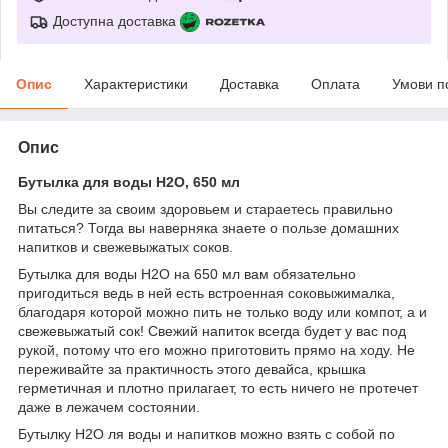
Доступна доставка
Опис
Характеристики
Доставка
Оплата
Умови п
Опис
Бутылка для воды H2O, 650 мл
Вы следите за своим здоровьем и стараетесь правильно
питаться? Тогда вы наверняка знаете о пользе домашних
напитков и свежевыжатых соков.
Бутылка для воды H2O на 650 мл вам обязательно
пригодиться ведь в ней есть встроенная соковыжималка,
благодаря которой можно пить не только воду или компот, а и
свежевыжатый сок! Свежий напиток всегда будет у вас под
рукой, потому что его можно приготовить прямо на ходу. Не
переживайте за практичность этого девайса, крышка
герметичная и плотно прилагает, то есть ничего не протечет
даже в лежачем состоянии.
Бутылку H2O ля воды и напитков можно взять с собой по