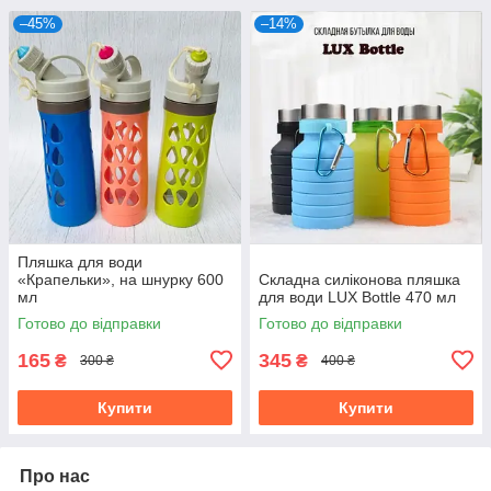
–45%
–14%
Пляшка для води
«Крапельки», на шнурку 600
Складна силіконова пляшка
мл
для води LUX Bottle 470 мл
Готово до відправки
Готово до відправки
165
345
₴
₴
300 ₴
400 ₴
Купити
Купити
Про нас