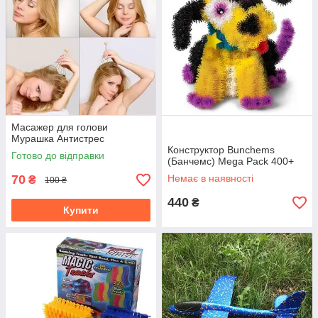
Масажер для голови
Мурашка Антистрес
Конструктор Bunchems
Готово до відправки
(Банчемс) Mega Pack 400+
70
Немає в наявності
₴
100 ₴
440
₴
Купити