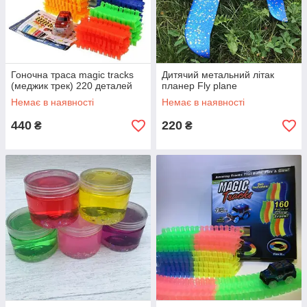
Гоночна траса magic tracks
Дитячий метальний літак
(меджик трек) 220 деталей
планер Fly plane
Немає в наявності
Немає в наявності
440
220
₴
₴