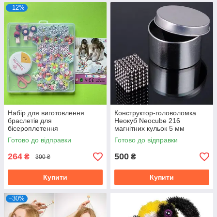
–12%
Набір для виготовлення
Конструктор-головоломка
браслетів для
Неокуб Neocube 216
бісероплетення
магнітних кульок 5 мм
Готово до відправки
Готово до відправки
264
500
₴
₴
300 ₴
Купити
Купити
–30%