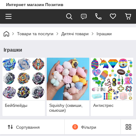
Интернет магазин Позитив
Товари та послуги
Дитячі товари
Іграшки
Іграшки
Бейблейды
Squishy (сквиши,
Антистрес
скьюши)
Сортування
0
Фільтри