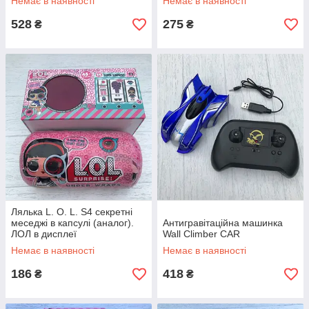
Немає в наявності
Немає в наявності
528
275
₴
₴
Лялька L. O. L. S4 секретні
меседжі в капсулі (аналог).
Антигравітаційна машинка
ЛОЛ в дисплеї
Wall Climber CAR
Немає в наявності
Немає в наявності
186
418
₴
₴