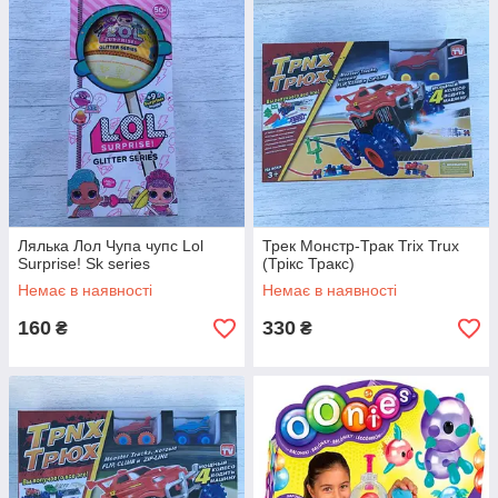
Лялька Лол Чупа чупс Lol
Трек Монстр-Трак Trix Trux
Surprise! Sk series
(Трікс Тракс)
Немає в наявності
Немає в наявності
160
330
₴
₴