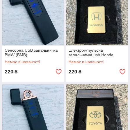
Сенсорна USB запальничка
Електроімпульсна
BMW (БМВ)
запальничка usb Honda
Немає в наявності
Немає в наявності
220
220
₴
₴