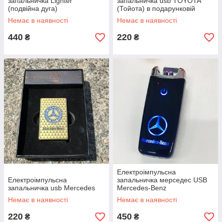
запальничка Lighter
запальничка usb TOYOTA
(подвійна дуга)
(Тойота) в подарунковій
упаковці
Немає в наявності
Немає в наявності
440
220
₴
₴
Електроімпульсна
Електроімпульсна
запальничка мерседес USB
запальничка usb Mercedes
Mercedes-Benz
Немає в наявності
Немає в наявності
220
450
₴
₴