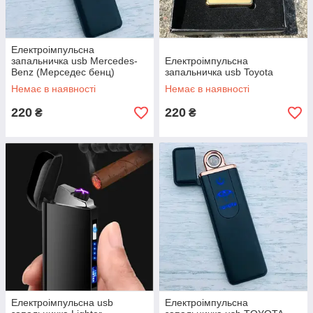
Електроімпульсна
запальничка usb Mercedes-
Електроімпульсна
Benz (Мерседес бенц)
запальничка usb Toyota
Немає в наявності
Немає в наявності
220
220
₴
₴
Електроімпульсна usb
Електроімпульсна