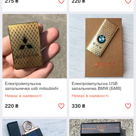
275
220
₴
₴
Електроімпульсна
Електроімпульсна USB
запальничка usb mitsubishi
запальничка BMW (БМВ)
Немає в наявності
Немає в наявності
220
330
₴
₴