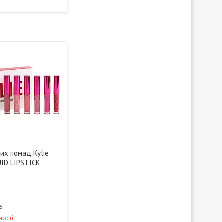
их помад Kylie
ID LIPSTICK
6
ності