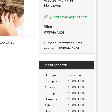
+380 (98) 946-73-24
Менеджер
lyudmilaavas@gmail.com
0989467324
соріаз
52
вайбер
0989467324
Графік роботи
Понеділок
Вихідний
Вівторок
10:00
18:00
Середа
10:00
18:00
Четвер
10:00
18:00
Пʼятниця
10:00
18:00
Субота
10:00
18:00
Неділя
10:00
18:00