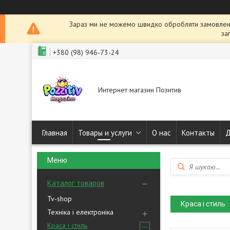
Зараз ми не можемо швидко обробляти замовленн
за
+380 (98) 946-73-24
Интернет магазин Позитив
Главная
Товары и услуги
О нас
Контакты
Д
Каталог товаров
Tv-shop
Краса і стиль
Техніка і електроніка
Краса і стиль