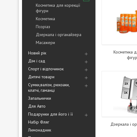
Косметика для корекції
фігури
Косметика
Псоріаз
Дзеркала і органайзера
Масажери
Косметика д
Новий рік
фігу
Дім і сад
Спорт і відпочинок
Дитячі товари
Сумки,валізи, рюкзаки,
клатчі, гаманці
Запальнички
Для Авто
Подарунки для його і її
Набір Фляг
Дзеркала і о
Лимонадник