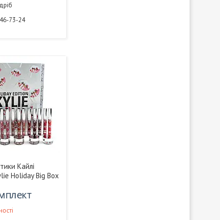
здріб
946-73-24
тики Кайлі
ie Holiday Big Box
омплект
ності