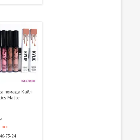
ка помада Кайлі
tics Matte
4
ності
946-73-24