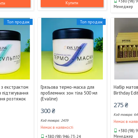
+380 (98) 
Купити
ити
Менеджер
Топ продаж
Топ продаж
 з екстрактом
Грязьова термо-маска для
Набір матов
 підтягування
проблемних зон тіла 500 мл
Birthday Edi
ння розтяжок
(Evaline)
275 ₴
300 ₴
64
2439
Немає в наяв
Немає в наявності
+380 (98) 
і
Менеджер
+380 (98) 946-73-24