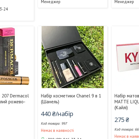
Менеджер
Менеджер
73-24
 207 Dermacol
Набір косметики Chanel 9 в 1
Набір матов
тлий рожево-
(Шанель)
MATTE LIQU
(Кайлі)
440 ₴/набір
275 ₴
997
66
Немає в наявності
і
Немає в наяв