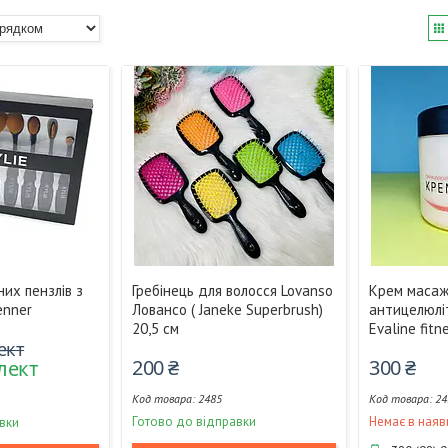
их пензлів з
Гребінець для волосся Lovanso
Крем маса
enner
Ловансо ( Janeke Superbrush)
антицелюлі
20,5 см
Evaline fitn
ект
200 ₴
300 ₴
лект
2485
24
Готово до відправки
Немає в наяв
вки