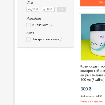
Куп
Ціна
Наявність
В наявності
5
Акція
Товари зі знижками
1
Крем скульптор
водоростей для
шкіри і зменше
500 мл (Evaline)
300 ₴
2438
Немає в наявност