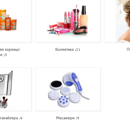
ля корекції
Косметика
П
21
ри
3
рганайзера
Масажери
6
9