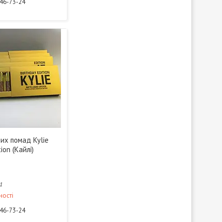
946-73-24
их помад Kylie
tion (Кайлі)
1
ності
946-73-24