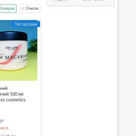
Галерея
Список
Топ продаж
жний
тний 500 мл
ess cosmetics
37
ності