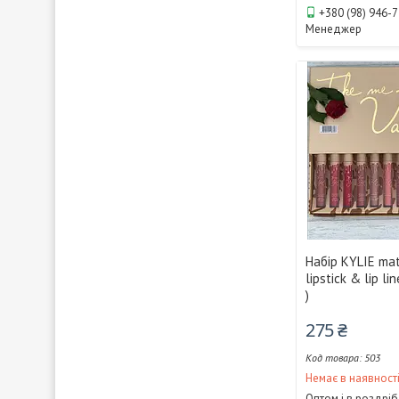
+380 (98) 946-
Менеджер
Набір KYLIE mat
lipstick & lip li
)
275 ₴
503
Немає в наявност
Оптом і в роздріб