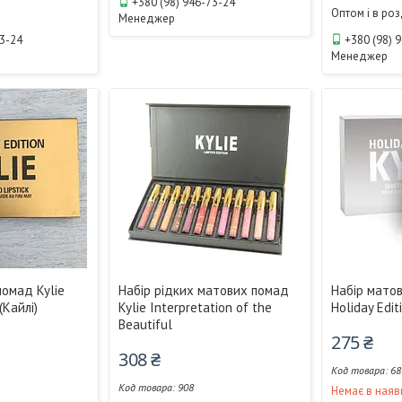
+380 (98) 946-73-24
Оптом і в ро
Менеджер
73-24
+380 (98) 
Менеджер
помад Kylie
Набір рідких матових помад
Набір матов
(Кайлі)
Kylie Interpretation of the
Holiday Edit
Beautiful
275 ₴
308 ₴
68
908
і
Немає в наяв