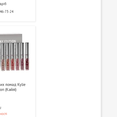
здріб
946-73-24
их помад Kylie
ion (Кайлі)
1
ності