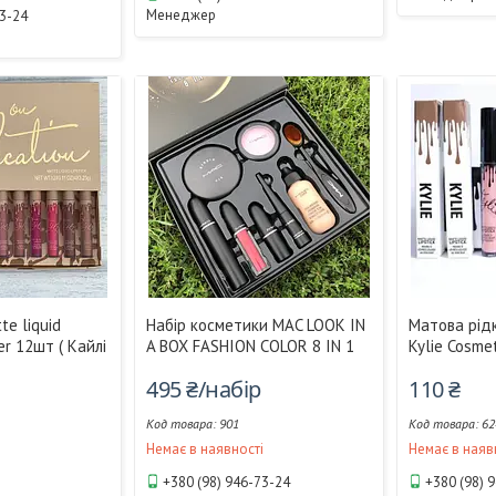
Менеджер
73-24
te liquid
Набір косметики MAC LOOK IN
Матова рід
ner 12шт ( Кайлі
A BOX FASHION COLOR 8 IN 1
Kylie Cosme
495 ₴/набір
110 ₴
901
62
Немає в наявності
Немає в наяв
і
+380 (98) 946-73-24
+380 (98) 