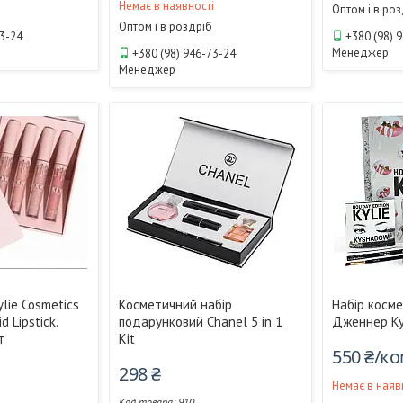
Немає в наявності
Оптом і в ро
Оптом і в роздріб
73-24
+380 (98) 
Менеджер
+380 (98) 946-73-24
Менеджер
lie Cosmetics
Косметичний набір
Набір косме
 Lipstick.
подарунковий Chanel 5 in 1
Дженнер Kyl
т
Kit
550 ₴/к
298 ₴
Немає в наяв
910