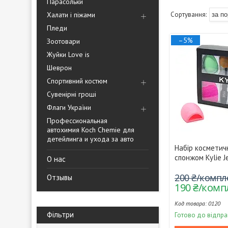
Парасольки
Халати і піжами
Пледи
–5%
Зоотовари
Жуйки Love is
Шеврон
Спортивний костюм
Сувенірні гроші
Флаги України
Профессиональная
автохимия Koch Chemie для
детейлинга и ухода за авто
Набір косметичн
спонжом Kylie J
О нас
200 ₴/компл
Отзывы
190 ₴/комп
0120
Фільтри
Готово до відпра