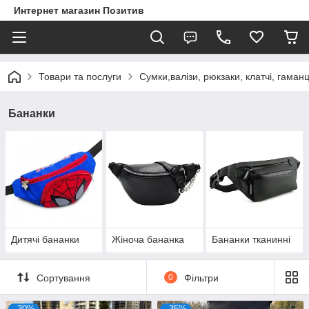
Интернет магазин Позитив
Товари та послуги
Сумки,валізи, рюкзаки, клатчі, гаманц
Бананки
Дитячі бананки
Жіноча бананка
Бананки тканинні
Сортування
0
Фільтри
–30%
–35%