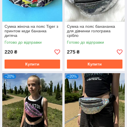
Сумка жіноча на пояс Tiger з
Сумка на пояс банананка
принтом кеди бананка
для дівчинки голограма
дитяча
срібло
Готово до відправки
Готово до відправки
220
275
₴
₴
Купити
Купити
–20%
–20%