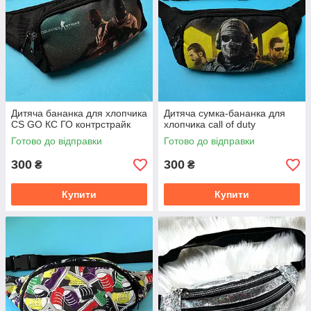
Дитяча бананка для хлопчика
Дитяча сумка-бананка для
CS GO КС ГО контрстрайк
хлопчика call of duty
Готово до відправки
Готово до відправки
300
300
₴
₴
Купити
Купити