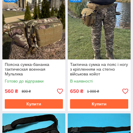
Поясна сумка-бананка
Тактична сумка на пояс і ногу
тактическая военная
з кріпленням на стегно
Мультика
військова койот
Готово до відправки
В наявності
560
650
₴
₴
800 ₴
1 000 ₴
Купити
Купити