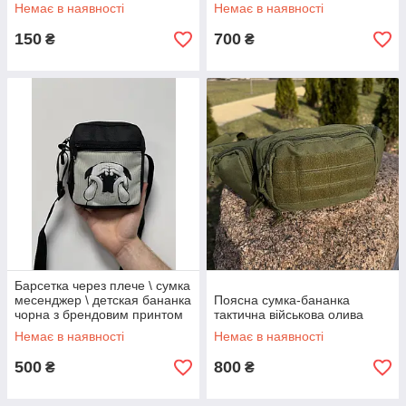
Немає в наявності
Немає в наявності
150
700
₴
₴
Барсетка через плече \ сумка
месенджер \ детская бананка
Поясна сумка-бананка
чорна з брендовим принтом
тактична військова олива
Мопс
Немає в наявності
Немає в наявності
500
800
₴
₴