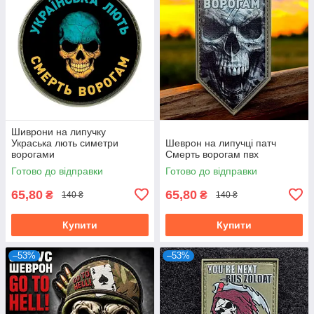
Шиврони на липучку
Украська лють симетри
Шеврон на липучці патч
ворогами
Смерть ворогам пвх
Готово до відправки
Готово до відправки
65,80
65,80
₴
₴
140 ₴
140 ₴
Купити
Купити
–53%
–53%