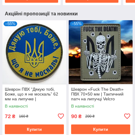
Акційні пропозиції та новинки
–55%
–55%
Шеврон ПВХ “Дякую тобі,
Шеврон «Fuck The Death»
Боже, що я не москаль” 62
ПВХ 70×50 мм | Тактичний
мм на липучке |
патч на липучці Velcro
Патриотический патч
В наявності
В наявності
Украина
72
90
₴
₴
160 ₴
200 ₴
Купити
Купити