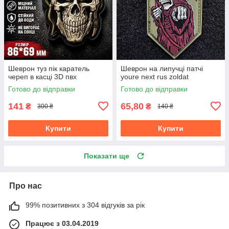
Шеврон туз пік каратель
Шеврон на липучці патчі
череп в касці 3D пвх
youre next rus zoldat
Готово до відправки
Готово до відправки
141
65,80
₴
₴
300 ₴
140 ₴
Купити
Купити
Показати ще
Про нас
99% позитивних з 304 відгуків за рік
Працює з 03.04.2019