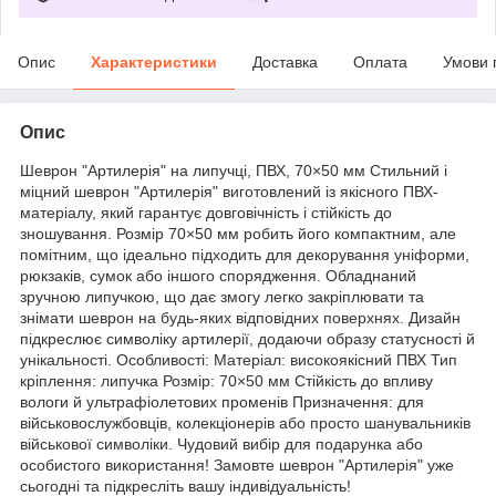
Опис
Характеристики
Доставка
Оплата
Умови 
Опис
Шеврон "Артилерія" на липучці, ПВХ, 70×50 мм Стильний і
міцний шеврон "Артилерія" виготовлений із якісного ПВХ-
матеріалу, який гарантує довговічність і стійкість до
зношування. Розмір 70×50 мм робить його компактним, але
помітним, що ідеально підходить для декорування уніформи,
рюкзаків, сумок або іншого спорядження. Обладнаний
зручною липучкою, що дає змогу легко закріплювати та
знімати шеврон на будь-яких відповідних поверхнях. Дизайн
підкреслює символіку артилерії, додаючи образу статусності й
унікальності. Особливості: Матеріал: високоякісний ПВХ Тип
кріплення: липучка Розмір: 70×50 мм Стійкість до впливу
вологи й ультрафіолетових променів Призначення: для
військовослужбовців, колекціонерів або просто шанувальників
військової символіки. Чудовий вибір для подарунка або
особистого використання! Замовте шеврон "Артилерія" уже
сьогодні та підкресліть вашу індивідуальність!