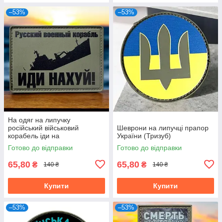
–53%
–53%
На одяг на липучку
російський військовий
Шеврони на липучці прапор
корабель іди на
України (Тризуб)
Готово до відправки
Готово до відправки
65,80
65,80
₴
₴
140 ₴
140 ₴
Купити
Купити
–53%
–53%