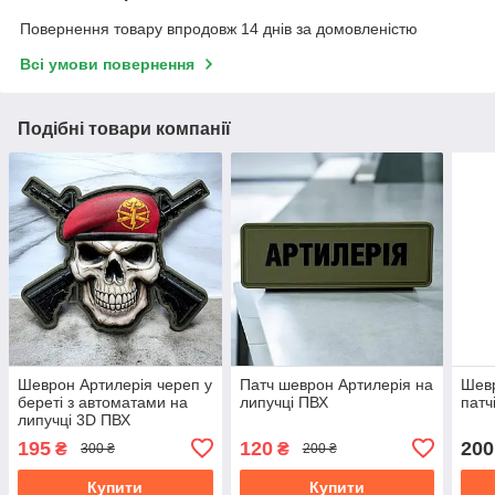
Повернення товару впродовж 14 днів за домовленістю
Всі умови повернення
Подібні товари компанії
Шеврон Артилерія череп у
Патч шеврон Артилерія на
Шевр
береті з автоматами на
липучці ПВХ
патч
липучці 3D ПВХ
195
120
200
₴
₴
300 ₴
200 ₴
Купити
Купити