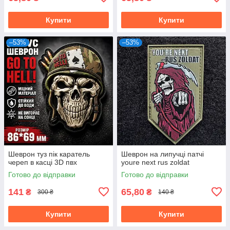
Купити
Купити
–53%
–53%
Шеврон туз пік каратель
Шеврон на липучці патчі
череп в касці 3D пвх
youre next rus zoldat
Готово до відправки
Готово до відправки
141
65,80
₴
₴
300 ₴
140 ₴
Купити
Купити