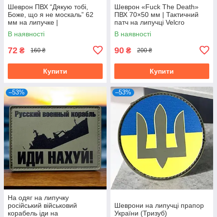
Шеврон ПВХ “Дякую тобі,
Шеврон «Fuck The Death»
Боже, що я не москаль” 62
ПВХ 70×50 мм | Тактичний
мм на липучке |
патч на липучці Velcro
Патриотический патч
В наявності
В наявності
Украина
72
90
₴
₴
160 ₴
200 ₴
Купити
Купити
–53%
–53%
На одяг на липучку
російський військовий
Шеврони на липучці прапор
корабель іди на
України (Тризуб)