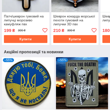
Патч/шеврон гумовий на
Шеврон кокарда морської
Шевр
липучці морозиво
пехоти гумовий на
липу
камуфляж пвх
липучки 3D пвх
199
210
180
₴
₴
300 ₴
300 ₴
Купити
Купити
Акційні пропозиції та новинки
–55%
–55%