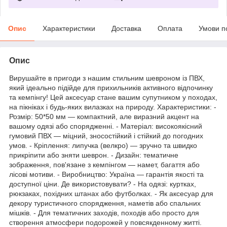
Опис
Характеристики
Доставка
Оплата
Умови п
Опис
Вирушайте в пригоди з нашим стильним шевроном із ПВХ,
який ідеально підійде для прихильників активного відпочинку
та кемпінгу! Цей аксесуар стане вашим супутником у походах,
на пікніках і будь-яких вилазках на природу. Характеристики: -
Розмір: 50*50 мм — компактний, але виразний акцент на
вашому одязі або спорядженні. - Матеріал: високоякісний
гумовий ПВХ — міцний, зносостійкий і стійкий до погодних
умов. - Кріплення: липучка (велкро) — зручно та швидко
прикріпити або зняти шеврон. - Дизайн: тематичне
зображення, пов'язане з кемпінгом — намет, багаття або
лісові мотиви. - Виробництво: Україна — гарантія якості та
доступної ціни. Де використовувати? - На одязі: куртках,
рюкзаках, похідних штанах або футболках. - Як аксесуар для
декору туристичного спорядження, наметів або спальних
мішків. - Для тематичних заходів, походів або просто для
створення атмосфери подорожей у повсякденному житті.