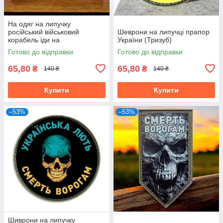
На одяг на липучку
російський військовий
Шеврони на липучці прапор
корабель іди на
України (Тризуб)
Готово до відправки
Готово до відправки
65,80
65,80
₴
₴
140 ₴
140 ₴
Купити
Купити
–53%
–53%
Шиврони на липучку