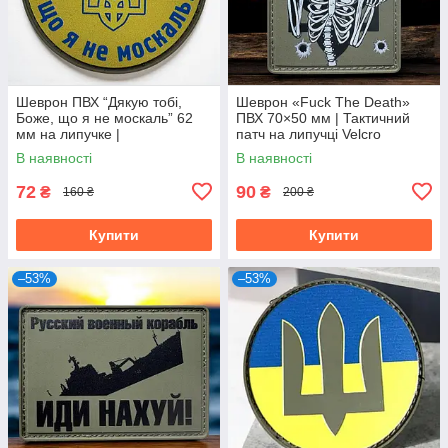
Шеврон ПВХ “Дякую тобі,
Шеврон «Fuck The Death»
Боже, що я не москаль” 62
ПВХ 70×50 мм | Тактичний
мм на липучке |
патч на липучці Velcro
Патриотический патч
В наявності
В наявності
Украина
72
90
₴
₴
160 ₴
200 ₴
Купити
Купити
–53%
–53%