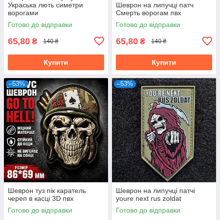
Украська лють симетри
Шеврон на липучці патч
ворогами
Смерть ворогам пвх
Готово до відправки
Готово до відправки
65,80
65,80
₴
₴
140 ₴
140 ₴
Купити
Купити
–53%
–53%
Шеврон туз пік каратель
Шеврон на липучці патчі
череп в касці 3D пвх
youre next rus zoldat
Готово до відправки
Готово до відправки