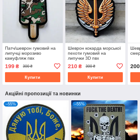
Патч/шеврон гумовий на
Шеврон кокарда морської
Шевр
липучці морозиво
пехоти гумовий на
смер
камуфляж пвх
липучки 3D пвх
199
210
200
₴
₴
300 ₴
300 ₴
Купити
Купити
Акційні пропозиції та новинки
–55%
–55%