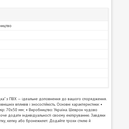
ництво
й
адка" з ПВХ — ідеальне доповнення до вашого спорядження.
внішніх впливів і зносостійкість. Основні характеристики: •
озмір: 70х50 мм; • Виробництво: Україна. Шеврон чудово
о хоче додати індивідуальності своєму екіпіруванню. Завдяки
ртку, кепку або бронежилет. Додайте трохи стилю й