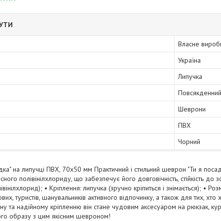
БУТИ
Власне вироб
Україна
Липучка
Повсякденни
Шеврони
ПВХ
Чорний
дка" на липучці ПВХ, 70х50 мм Практичний і стильний шеврон "Ти я пос
сного полівінілхлориду, що забезпечує його довговічність, стійкість до зо
івінілхлорид); • Кріплення: липучка (зручно кріпиться і знімається); • Р
ових, туристів, шанувальників активного відпочинку, а також для тих, хт
ну та надійному кріпленню він стане чудовим аксесуаром на рюкзак, ку
ого образу з цим якісним шевроном!