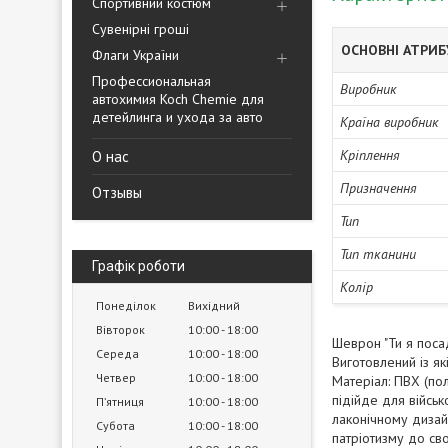
Спортивний костюм
Сувенірні гроші
ОСНОВНІ АТРИ
Флаги України
Профессиональная
Виробник
автохимия Koch Chemie для
детейлинга и ухода за авто
Країна виробник
Кріплення
О нас
Призначення
Отзывы
Тип
Тип тканини
Графік роботи
Колір
Понеділок
Вихідний
Вівторок
10:00
18:00
Шеврон "Ти я поса
Середа
10:00
18:00
Виготовлений із які
Четвер
10:00
18:00
Матеріал: ПВХ (пол
підійде для військ
Пʼятниця
10:00
18:00
лаконічному дизай
Субота
10:00
18:00
патріотизму до св