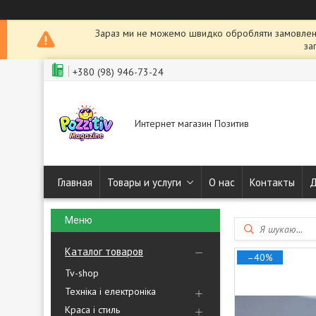
Зараз ми не можемо швидко обробляти замовленн
за
+380 (98) 946-73-24
Интернет магазин Позитив
Главная
Товары и услуги
О нас
Контакты
Д
Каталог товаров
–40%
Tv-shop
Техніка і електроніка
Краса і стиль