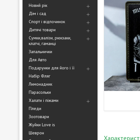
Новий рік
Дім і сад
Спорт і відпочинок
Дитячі товари
Сумки,валізи, рюкзаки,
клатчі, гаманці
Запальнички
Для Авто
Подарунки для його і її
Набір Фляг
Лимонадник
Парасольки
Халати і піжами
Пледи
Зоотовари
Жуйки Love is
Шеврон
Характерис