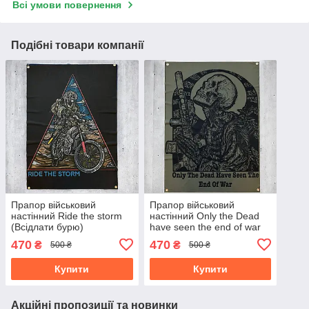
Всі умови повернення
Подібні товари компанії
Прапор військовий
Прапор військовий
настінний Ride the storm
настінний Only the Dead
(Всідлати бурю)
have seen the end of war
(Лиш мертві бачили кінець
470
470
₴
₴
500 ₴
500 ₴
війни)
Купити
Купити
Акційні пропозиції та новинки