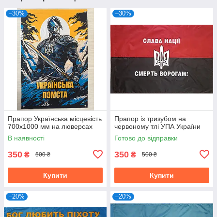
–30%
–30%
Прапор Українська місцевість
Прапор із тризубом на
700х1000 мм на люверсах
червоному тлі УПА України
В наявності
Готово до відправки
350
350
₴
₴
500 ₴
500 ₴
Купити
Купити
–20%
–20%