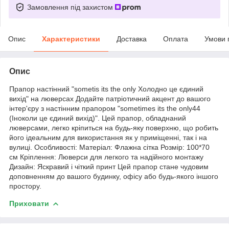
Замовлення під захистом
Опис
Характеристики
Доставка
Оплата
Умови 
Опис
Прапор настінний "sometis its the only Холодно це єдиний
вихід" на люверсах Додайте патріотичний акцент до вашого
інтер'єру з настінним прапором "sometimes its the only44
(Іноколи це єдиний вихід)". Цей прапор, обладнаний
люверсами, легко кріпиться на будь-яку поверхню, що робить
його ідеальним для використання як у приміщенні, так і на
вулиці. Особливості: Матеріал: Флажна сітка Розмір: 100*70
см Кріплення: Люверси для легкого та надійного монтажу
Дизайн: Яскравий і чіткий принт Цей прапор стане чудовим
доповненням до вашого будинку, офісу або будь-якого іншого
простору.
Приховати