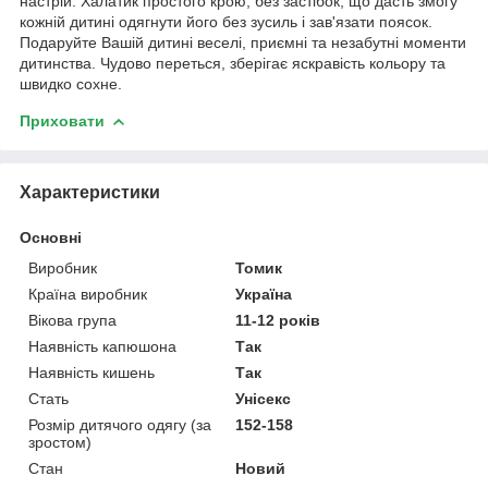
настрій. Халатик простого крою, без застібок, що дасть змогу
кожній дитині одягнути його без зусиль і зав'язати поясок.
Подаруйте Вашій дитині веселі, приємні та незабутні моменти
дитинства. Чудово переться, зберігає яскравість кольору та
швидко сохне.
Приховати
Характеристики
Основні
Виробник
Томик
Країна виробник
Україна
Вікова група
11-12 років
Наявність капюшона
Так
Наявність кишень
Так
Стать
Унісекс
Розмір дитячого одягу (за
152-158
зростом)
Стан
Новий