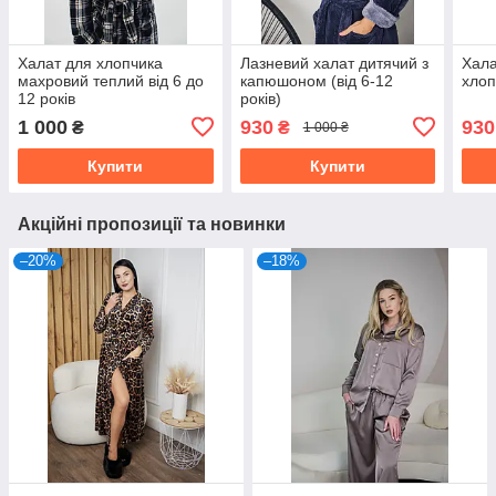
Халат для хлопчика
Лазневий халат дитячий з
Хала
махровий теплий від 6 до
капюшоном (від 6-12
хлоп
12 років
років)
1 000
930
930
₴
₴
1 000 ₴
Купити
Купити
Акційні пропозиції та новинки
–20%
–18%