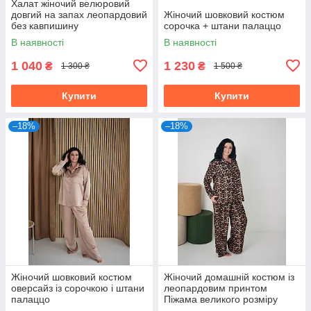
Халат жіночий велюровий
довгий на запах леопардовий
Жіночий шовковий костюм
без кавпишину
сорочка + штани палаццо
В наявності
В наявності
1 040
1 230
₴
₴
1 300 ₴
1 500 ₴
Купити
Купити
–18%
–18%
Жіночий шовковий костюм
Жіночий домашній костюм із
оверсайз із сорочкою і штани
леопардовим принтом
палаццо
Піжама великого розміру