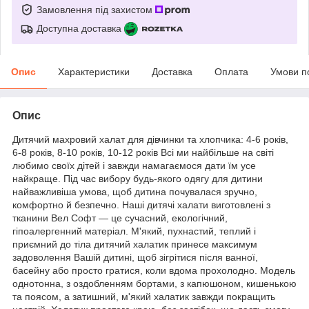
Замовлення під захистом
Доступна доставка
Опис
Характеристики
Доставка
Оплата
Умови п
Опис
Дитячий махровий халат для дівчинки та хлопчика: 4-6 років,
6-8 років, 8-10 років, 10-12 років Всі ми найбільше на світі
любимо своїх дітей і завжди намагаємося дати їм усе
найкраще. Під час вибору будь-якого одягу для дитини
найважливіша умова, щоб дитина почувалася зручно,
комфортно й безпечно. Наші дитячі халати виготовлені з
тканини Вел Софт — це сучасний, екологічний,
гіпоалергенний матеріал. М'який, пухнастий, теплий і
приємний до тіла дитячий халатик принесе максимум
задоволення Вашій дитині, щоб зігрітися після ванної,
басейну або просто гратися, коли вдома прохолодно. Модель
однотонна, з оздобленням бортами, з капюшоном, кишенькою
та поясом, а затишний, м'який халатик завжди покращить