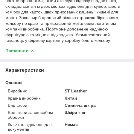
багатобарвна гама, такий аксесуар відразу впадає в око,
складається він із двох містких відділень для купюр, шести
комірок для карток, двох прихованих кишень і кишені для
монет. Зовні виріб прошитий рівною строчкою бірюзового
кольору по краю та прикрашений металевим логотипом
компанії виробника. Портмоне доповнене надійною
фурнітурою та міцною підкладкою. Укомплектований
гаманець у фірмову картонну коробку білого кольору.
Приховати
Характеристики
Основні
Виробник
ST Leather
Країна виробник
Китай
Вид шкіри
Свиняча шкіра
Вид шкіри за способом
Шкіра кінг
обробки
Кількість відділень для
Немає
документів