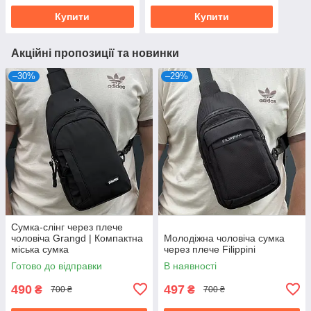
Купити
Купити
Акційні пропозиції та новинки
–30%
–29%
Сумка-слінг через плече
чоловіча Grangd | Компактна
Молодіжна чоловіча сумка
міська сумка
через плече Filippini
Готово до відправки
В наявності
490
497
₴
₴
700 ₴
700 ₴