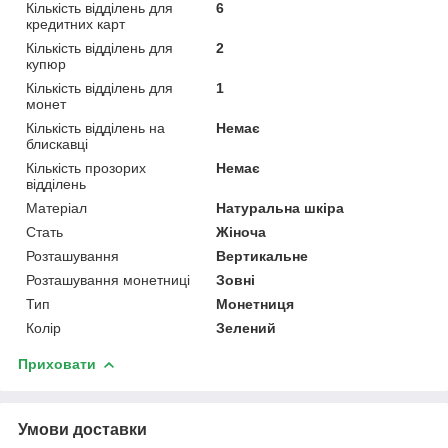
Кількість відділень для
6
кредитних карт
Кількість відділень для
2
купюр
Кількість відділень для
1
монет
Кількість відділень на
Немає
блискавці
Кількість прозорих
Немає
відділень
Матеріал
Натуральна шкіра
Стать
Жіноча
Розташування
Вертикальне
Розташування монетниці
Зовні
Тип
Монетниця
Колір
Зелений
Приховати
Умови доставки