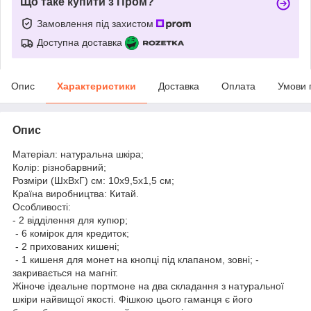
Що таке купити з Пром?
Замовлення під захистом
Доступна доставка
Опис
Характеристики
Доставка
Оплата
Умови 
Опис
Матеріал: натуральна шкіра;
Колір: різнобарвний;
Розміри (ШхВхГ) см: 10х9,5х1,5 см;
Країна виробництва: Китай.
Особливості:
- 2 відділення для купюр;
- 6 комірок для кредиток;
- 2 прихованих кишені;
- 1 кишеня для монет на кнопці під клапаном, зовні; -
закривається на магніт.
Жіноче ідеальне портмоне на два складання з натуральної
шкіри найвищої якості. Фішкою цього гаманця є його