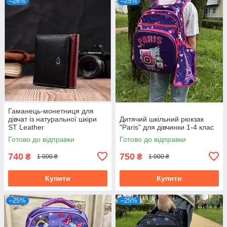
–26%
–25%
Гаманець-монетниця для
дівчат із натуральної шкіри
Дитячий шкільний рюкзак
ST Leather
"Paris" для дівчинки 1-4 клас
Готово до відправки
Готово до відправки
740
750
₴
₴
1 000 ₴
1 000 ₴
Купити
Купити
–25%
–25%