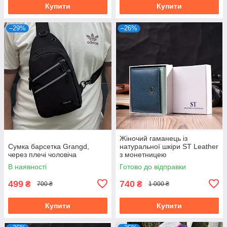
Купити
Купити
–29%
–26%
Жіночий гаманець із
Сумка барсетка Grangd,
натуральної шкіри ST Leather
через плечі чоловіча
з монетницею
В наявності
Готово до відправки
499
740
₴
₴
700 ₴
1 000 ₴
Купити
Купити