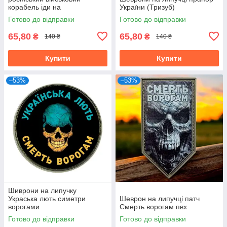
корабель іди на
України (Тризуб)
Готово до відправки
Готово до відправки
65,80
65,80
₴
₴
140 ₴
140 ₴
Купити
Купити
–53%
–53%
Шиврони на липучку
Украська лють симетри
Шеврон на липучці патч
ворогами
Смерть ворогам пвх
Готово до відправки
Готово до відправки