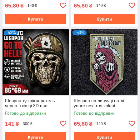
65,80
65,80
₴
₴
140 ₴
140 ₴
Купити
Купити
–53%
–53%
Шеврон туз пік каратель
Шеврон на липучці патчі
череп в касці 3D пвх
youre next rus zoldat
Готово до відправки
Готово до відправки
141
65,80
₴
₴
300 ₴
140 ₴
Купити
Купити