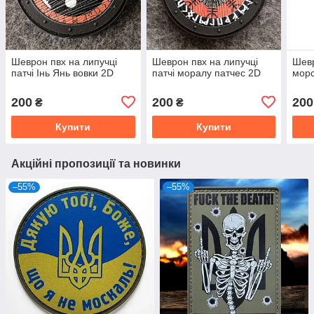
Шеврон пвх на липучці
Шеврон пвх на липучці
Шев
патчі Інь Янь вовки 2D
патчі моралу патчес 2D
мор
200
200
200
₴
₴
Купити
Купити
Акційні пропозиції та новинки
–55%
–55%