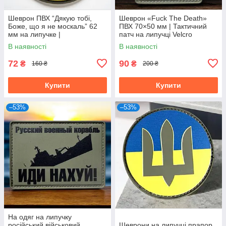
Шеврон ПВХ “Дякую тобі,
Шеврон «Fuck The Death»
Боже, що я не москаль” 62
ПВХ 70×50 мм | Тактичний
мм на липучке |
патч на липучці Velcro
Патриотический патч
В наявності
В наявності
Украина
72
90
₴
₴
160 ₴
200 ₴
Купити
Купити
–53%
–53%
На одяг на липучку
російський військовий
Шеврони на липучці прапор