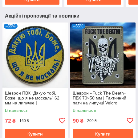
Акційні пропозиції та новинки
–55%
–55%
Шеврон ПВХ “Дякую тобі,
Шеврон «Fuck The Death»
Боже, що я не москаль” 62
ПВХ 70×50 мм | Тактичний
мм на липучке |
патч на липучці Velcro
Патриотический патч
В наявності
В наявності
Украина
72
90
₴
₴
160 ₴
200 ₴
Купити
Купити