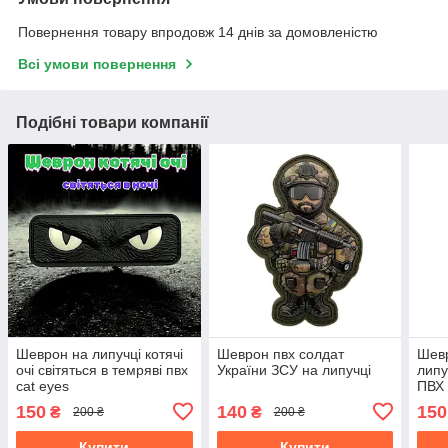
Повернення товару впродовж 14 днів за домовленістю
Всі умови повернення
Подібні товари компанії
Шеврон на липучці котячі
Шеврон пвх солдат
Шевр
очі світяться в темряві пвх
України ЗСУ на липучці
липу
cat eyes
ПВХ
150
140
150
₴
₴
200 ₴
200 ₴
Купити
Купити