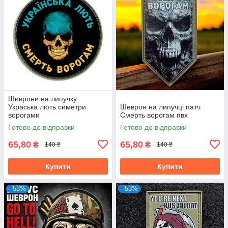
Шиврони на липучку
Украська лють симетри
Шеврон на липучці патч
ворогами
Смерть ворогам пвх
Готово до відправки
Готово до відправки
65,80
65,80
₴
₴
140 ₴
140 ₴
Купити
Купити
–53%
–53%