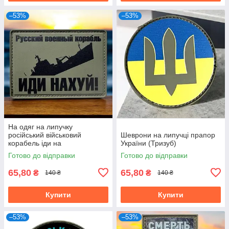
–53%
–53%
На одяг на липучку
російський військовий
Шеврони на липучці прапор
корабель іди на
України (Тризуб)
Готово до відправки
Готово до відправки
65,80
65,80
₴
₴
140 ₴
140 ₴
Купити
Купити
–53%
–53%