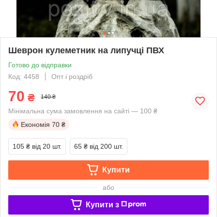
Шеврон кулеметник на липучці ПВХ
Готово до відправки
Код: 4458
Опт і роздріб
70
₴
140 ₴
Мінімальна сума замовлення на сайті — 100 ₴
Економія
70 ₴
105 ₴
від 20 шт.
65 ₴
від 200 шт.
Купити
або
Купити з