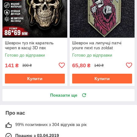
Шеврон туз пік каратель
Шеврон на липучці патчі
череп в касці 3D пвх
youre next rus zoldat
Готово до відправки
Готово до відправки
141
65,80
₴
₴
300 ₴
140 ₴
Купити
Купити
Показати ще
Про нас
99% позитивних з 304 відгуків за рік
Працює з 03.04.2019