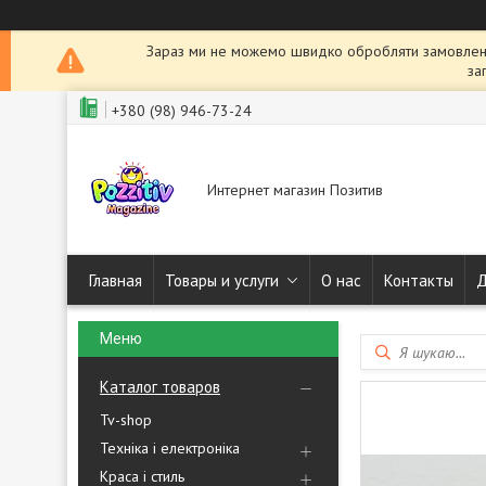
Зараз ми не можемо швидко обробляти замовленн
за
+380 (98) 946-73-24
Интернет магазин Позитив
Главная
Товары и услуги
О нас
Контакты
Д
Каталог товаров
Tv-shop
Техніка і електроніка
Краса і стиль