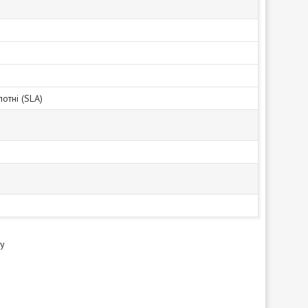
отні (SLA)
лу