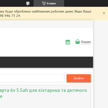
Кошик
заявку буде оброблено найближчим робочим днем. Якщо Ваше
098 946 73 24
Кошик
Знайти
рта 6v 5.5ah для ліхтарика та дитячого
я