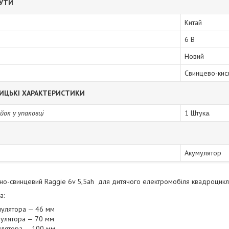
БУТИ
Китай
6 В
Новий
Свинцево-кисл
ИЦЬКІ ХАРАКТЕРИСТИКИ
йок у упаковці
1 Штука.
Акумулятор
но-свинцевий Raggie 6v 5,5ah для дитячого електромобіля квадроцик
а:
мулятора — 46 мм
улятора — 70 мм
улятора — 100 мм