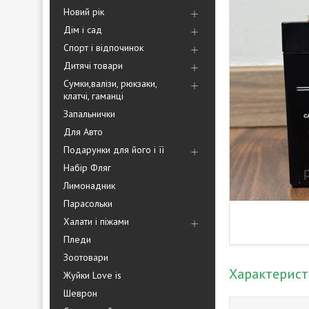
Новий рік
Дім і сад
Спорт і відпочинок
Дитячі товари
Сумки,валізи, рюкзаки,
клатчі, гаманці
Запальнички
Для Авто
Подарунки для його і її
Набір Фляг
Лимонадник
Парасольки
Халати і піжами
Пледи
Зоотовари
Характерис
Жуйки Love is
Шеврон