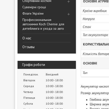
Спортивний костюм
ОСНОВНІ АТРИ
Сувенірні гроші
Країна виробник
Флаги України
Напруга
Профессиональная
автохимия Koch Chemie для
Стан
детейлинга и ухода за авто
Тип акумулятора
О нас
КОРИСТУВАЛЬН
Отзывы
Кількість батаре
ОСНОВНІ
Графік роботи
Тип
Понеділок
Вихідний
Вівторок
10:00
18:00
Середа
10:00
18:00
Акумулятор кислот
Четвер
10:00
18:00
Розмір акумулятор
Пʼятниця
10:00
18:00
Глибина аку
Субота
10:00
18:00
Ширина акум
Висота акум