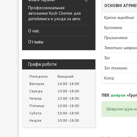
ОСНОВНІ АТРИ
Профессиональная
автохимия Koch Chemie для
Країна виробник
детейлинга и ухода за авто
Кріплення
О нас
Призначення
Отзывы
Тематика шеврон
Тип
Графік роботи
Тип тканини
Понеділок
Вихідний
Колір
Вівторок
10:00
18:00
Середа
10:00
18:00
ПВХ
шеврон
«Груп
Четвер
10:00
18:00
Пʼятниця
10:00
18:00
Шеврони їдуть на
Субота
10:00
18:00
Неділя
10:00
18:00