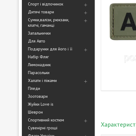
Спорт і відпочинок
Дитячі товари
Сумки,валізи, рюкзаки,
клатчі, гаманці
Запальнички
Для Авто
Подарунки для його і її
Набір Фляг
Лимонадник
Парасольки
Халати і піжами
Пледи
Зоотовари
Жуйки Love is
Шеврон
Спортивний костюм
Характерис
Сувенірні гроші
Флаги України