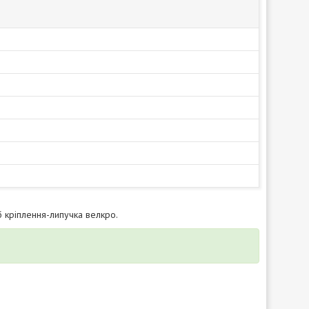
й
 кріплення-липучка велкро.