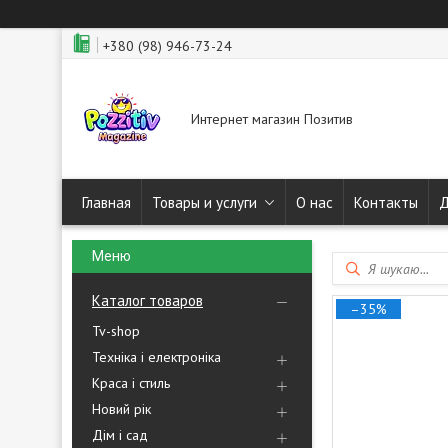
+380 (98) 946-73-24
Интернет магазин Позитив
Главная
Товары и услуги
О нас
Контакты
Д
Каталог товаров
–35%
Tv-shop
Техніка і електроніка
Краса і стиль
Новий рік
Дім і сад