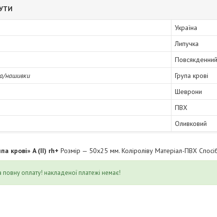
БУТИ
Україна
Липучка
Повсякденни
а/нашивки
Група крові
Шеврони
ПВХ
Оливковий
па крові» A (II) rh+
Розмір — 50х25 мм. Коліроліву Матеріал-ПВХ Спосіб
 повну оплату! накладеної платежі немає!