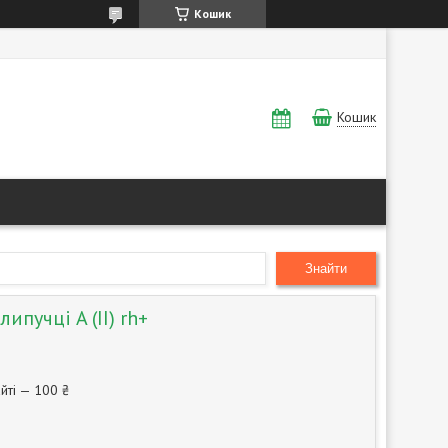
Кошик
Кошик
Знайти
ипучці A (II) rh+
йті — 100 ₴