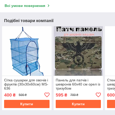
Всі умови повернення
Подібні товари компанії
Сітка сушарки для овочів і
Панель для патчів і
Стен
фруктів (30х30х60см) MS-
шевронів 60х40 см орел із
шевр
636
тризубом
триз
для 
400
595
600
₴
₴
500 ₴
700 ₴
Орга
Купити
Купити