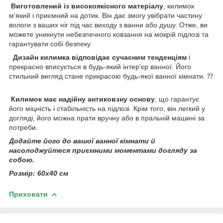
Виготовлений із високоякісного матеріалу
, килимок
м'який і приємний на дотик. Він дає змогу увібрати частину
вологи з ваших ніг під час виходу з ванни або душу. Отже, ви
можете уникнути небезпечного ковзання на мокрій підлозі та
гарантувати собі безпеку.
Дизайн килимка відповідає сучасним тенденціям
і
прекрасно вписується в будь-який інтер'єр ванної. Його
стильний вигляд стане прикрасою будь-якої ванної кімнати. ⁇
Килимок має надійну антиковзну основу
, що гарантує
його міцність і стабільність на підлозі. Крім того, він легкий у
догляді, його можна прати вручну або в пральній машині за
потреби.
Додайте його до вашої ванної кімнати й
насолоджуйтеся приємними моментами догляду за
собою.
Розмір: 60х40 см
Приховати