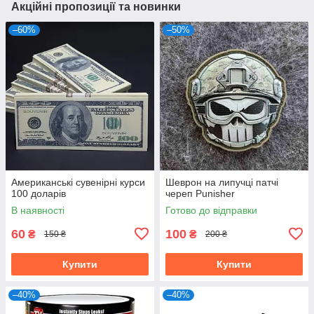
Акційні пропозиції та новинки
–60%
–50%
Американські сувенірні курси
Шеврон на липучці патчі
100 доларів
череп Punisher
В наявності
Готово до відправки
60
100
₴
₴
150 ₴
200 ₴
Купити
Купити
–40%
–40%