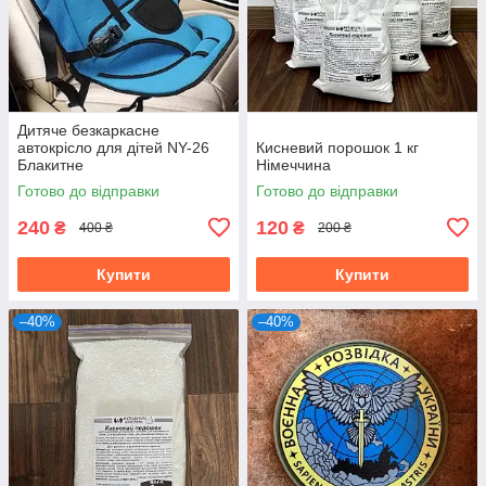
Дитяче безкаркасне
автокрісло для дітей NY-26
Кисневий порошок 1 кг
Блакитне
Німеччина
Готово до відправки
Готово до відправки
240
120
₴
₴
400 ₴
200 ₴
Купити
Купити
–40%
–40%