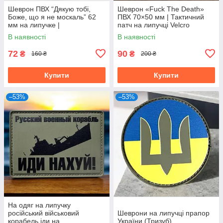
Шеврон ПВХ “Дякую тобі,
Шеврон «Fuck The Death»
Боже, що я не москаль” 62
ПВХ 70×50 мм | Тактичний
мм на липучке |
патч на липучці Velcro
Патриотический патч
В наявності
В наявності
Украина
72
90
₴
₴
160 ₴
200 ₴
Купити
Купити
–53%
–53%
На одяг на липучку
російський військовий
Шеврони на липучці прапор
корабель іди на
України (Тризуб)