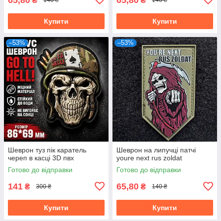
₴
₴
140 ₴
140 ₴
Купити
Купити
–53%
–53%
Шеврон туз пік каратель
Шеврон на липучці патчі
череп в касці 3D пвх
youre next rus zoldat
Готово до відправки
Готово до відправки
141
65,80
₴
₴
300 ₴
140 ₴
Купити
Купити