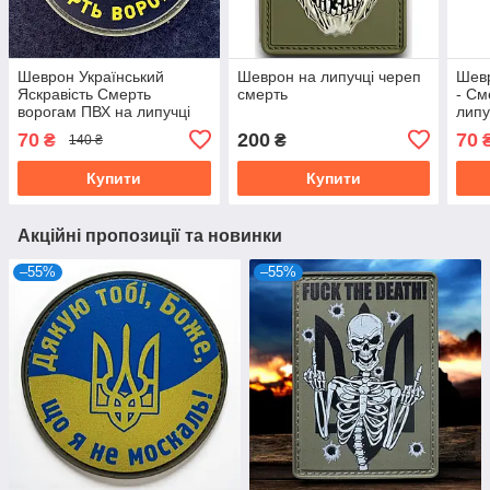
Шеврон Український
Шеврон на липучці череп
Шевр
Яскравість Смерть
смерть
- См
ворогам ПВХ на липучці
липу
62 мм | Тактичний патч
пвх
70
200
70
₴
₴
140 ₴
Купити
Купити
Акційні пропозиції та новинки
–55%
–55%