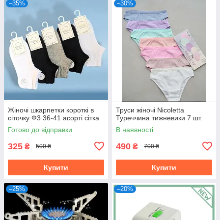
–35%
–30%
Жіночі шкарпетки короткі в
Труси жіночі Nicoletta
сіточку Ф3 36-41 асорті сітка
Туреччина тижневики 7 шт.
Готово до відправки
В наявності
325
490
₴
₴
500 ₴
700 ₴
Купити
Купити
–25%
–20%