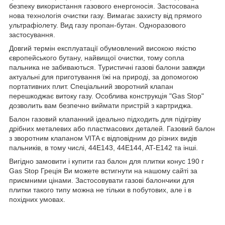
безпеку використання газового енергоносія. Застосована
нова технологія очистки газу. Вимагає захисту від прямого
ультрафіолету. Вид газу пропан-бутан. Одноразового
застосування.
Довгий термін експлуатації обумовлений високою якістю
європейського бутану, найвищої очистки, тому сопла
пальника не забиваються. Туристичні газові балони завжди
актуальні для приготування їжі на природі, за допомогою
портативних плит. Спеціальний зворотний клапан
перешкоджає витоку газу. Особлива конструкція "Gas Stop"
дозволить вам безпечно виймати пристрій з картриджа.
Балон газовий клапанний ідеально підходить для підігріву
дрібних металевих або пластмасових деталей. Газовий балон
з зворотним клапаном VITA є відповідним до різних видів
пальників, в тому числі, 44E143, 44E144, AT-E142 та інші.
Вигідно замовити і купити газ балон для плитки конус 190 г
Gas Stop Греція Ви можете встигнути на нашому сайті за
приємними цінами. Застосовувати газові балончики для
плитки такого типу можна не тільки в побутових, але і в
похідних умовах.