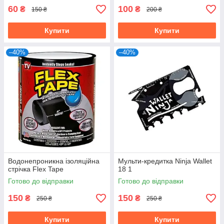
60
100
₴
₴
150 ₴
200 ₴
Купити
Купити
–40%
–40%
Водонепроникна ізоляційна
Мульти-кредитка Ninja Wallet
стрічка Flex Tape
18 1
Готово до відправки
Готово до відправки
150
150
₴
₴
250 ₴
250 ₴
Купити
Купити