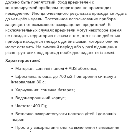
должно быть препятствий. Уход вредителей с
контролируемой прибором территории не происходит
немедленно. Иногда очевидного результата приходится ждать
до четырёх недель. Постоянное использование прибора
защищает от возможного возвращения вредителей. В
исключительных случаях вредители могут некоторое время
не покидать территорию в связи с тем, что в зоне действия
прибора находится гнездо с детёнышами, которых они не
могут оставить. На зимовий період або у разі підвищення
рівня ґрунтових вод прилад необхідно видаляти із землі.
Характеристики:
Матеріал: сонячні панелі + ABS оболонки;
Ефективна площа: до 700 м2;Повторення сигналу з
інтервалами 30 с;
Харчування: сонячна батарея;
Водонепроникний корпус;
Частота: 400 Гц;
Безпечно використовувати навколо дітей і домашніх
тварин;
Проста у використанні кнопка включення / вимикання