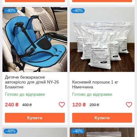
–40%
–40%
Дитяче безкаркасне
автокрісло для дітей NY-26
Кисневий порошок 1 кг
Блакитне
Німеччина
Готово до відправки
Готово до відправки
240
120
₴
₴
400 ₴
200 ₴
Купити
Купити
–40%
–40%