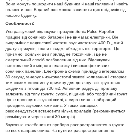
Вони можуть пошкодити наші будинки й наші галявини і навіть
налякати нас. В даний час можна захистити цих шкідників від
нашого будинку.
Особливості:
Ультразвуковий відлякувач гризунів Sonic Pulse Repeller
працює від сонячних батарей і не вимагає електрики. Він
випромінює надвисокої частоти звук частотою: 400 Гц, який
дратує гризунів, і вони швидко обходять цю територію. Це
приємно, оскільки цей прилад не токсичний, і це не
смертельний спосіб позбавлення від них. Відлякувач
виготовлений з міцного пластику і високоефективних
сонячних панелей. Електронна схема приладу з інтервалом
30 секунд генерує низькочастотні звукові коливання і створює
тим самим ефективну причину для догляду всіх грунтових
шкідників з площі до 700 м2. Активний радіус дії приладу
залежить від типу грунту: сухий, піщаний або торф'яний грунт
гірше проводять звукові хвилі, а сира глина - найкращий
провідник звукових коливань. У таких випадках
рекомендується встановити кілька приладів (рекомендується
розміщувати через кожні 30 метрів).
Звуковые колебания от прибора распространяются в грунте
во всех направлениях. На пути их распространения не