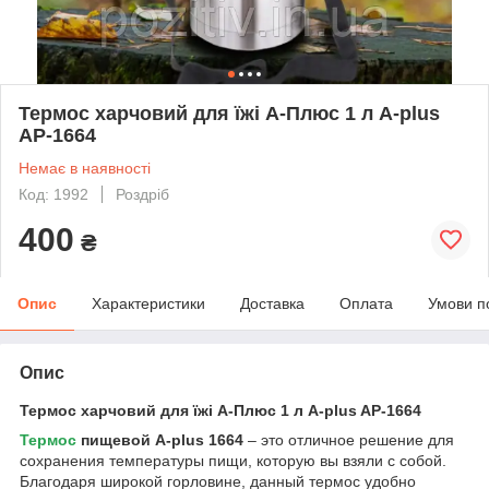
Термос харчовий для їжі А-Плюс 1 л A-plus
AP-1664
Немає в наявності
Код: 1992
Роздріб
400
₴
Опис
Характеристики
Доставка
Оплата
Умови п
Опис
Термос харчовий для їжі А-Плюс 1 л A-plus AP-1664
Термос
пищевой A-plus 1664
– это отличное решение для
сохранения температуры пищи, которую вы взяли с собой.
Благодаря широкой горловине, данный термос удобно