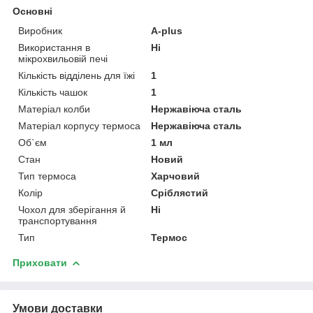
Основні
Виробник
A-plus
Використання в
Ні
мікрохвильовій печі
Кількість відділень для їжі
1
Кількість чашок
1
Матеріал колби
Нержавіюча сталь
Матеріал корпусу термоса
Нержавіюча сталь
Об`єм
1 мл
Стан
Новий
Тип термоса
Харчовий
Колір
Сріблястий
Чохол для зберігання й
Ні
транспортування
Тип
Термос
Приховати
Умови доставки