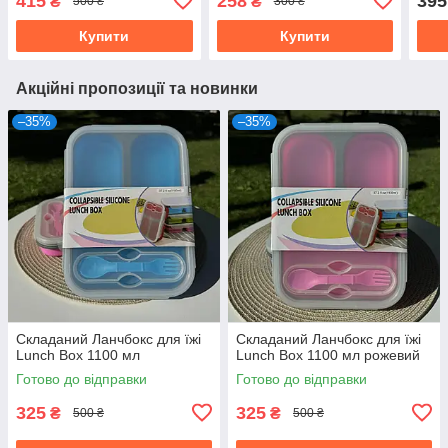
415
258
395
₴
₴
500 ₴
300 ₴
Купити
Купити
Акційні пропозиції та новинки
–35%
–35%
Складаний Ланчбокс для їжі
Складаний Ланчбокс для їжі
Lunch Box 1100 мл
Lunch Box 1100 мл рожевий
Готово до відправки
Готово до відправки
325
325
₴
₴
500 ₴
500 ₴