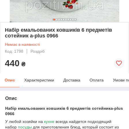
Набір емальованих ковшиків 6 предметів
сотейник a-plus 0966
Немає в наявності
Код: 1798
Роздріб
440
₴
Опис
Характеристики
Доставка
Оплата
Умови п
Опис
Набір емальованих ковшиків 6 предметів сотейника-plus
0966
У любой хозяйки на
кухне
всегда найдется подходящий
набор
посуды
для приготовления блюд, который состоит из