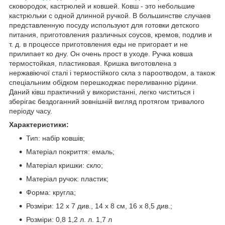
сковородок, кастрюлей и ковшей. Ковш - это небольшие
кастрюльки с одной длинной ручкой. В большинстве случаев
представленную посуду используют для готовки детского
питания, приготовления различных соусов, кремов, подлив и
т. д. в процессе приготовления еды не пригорает и не
прилипает ко дну. Он очень прост в уходе. Ручка ковша
термостойкая, пластиковая. Кришка виготовлена з
нержавіючої сталі і термостійкого скла з пароотводом, а також
спеціальним обідком перешкоджає переливанню рідини.
Даний ківш практичний у використанні, легко чиститься і
зберігає бездоганний зовнішній вигляд протягом тривалого
періоду часу.
Характеристики:
Тип: набір ковшів;
Матеріал покриття: емаль;
Матеріал кришки: скло;
Матеріал ручок: пластик;
Форма: кругла;
Розміри: 12 х 7 див., 14 х 8 см, 16 х 8,5 див.;
Розміри: 0,8 1,2 л. л. 1,7 л