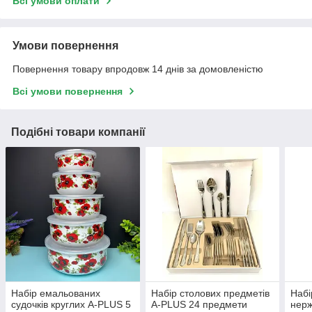
Всі умови оплати
Умови повернення
Повернення товару впродовж 14 днів за домовленістю
Всі умови повернення
Подібні товари компанії
Набір емальованих
Набір столових предметів
Набі
судочків круглих A-PLUS 5
A-PLUS 24 предмети
нерж