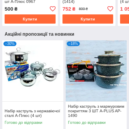
шт А-Плюс 0967
(1414)
(4 ш
500
752
1 0
₴
₴
800 ₴
Купити
Купити
Акційні пропозиції та новинки
–30%
–18%
Набір каструль з мармуровим
Набір каструль з нержавіючої
покриттям 3 ШТ A-PLUS AP-
сталі А-Плюс (4 шт)
1490
Готово до відправки
Готово до відправки