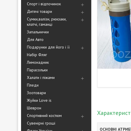
Спорт і відпочинок
Дитячі товари
Сумки,валізи, рюкзаки,
клатчі, гаманці
Запальнички
Для Авто
Подарунки для його і її
Набір Фляг
Лимонадник
Парасольки
Халати і піжами
Пледи
Зоотовари
Жуйки Love is
Шеврон
Характерис
Спортивний костюм
Сувенірні гроші
ОСНОВНІ АТРИ
Флаги України