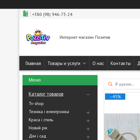
+380 (98) 946-73-24
Интернет магазин Позитив
Главная
Товары и услуги
О нас
Контакты
Д
Каталог товаров
–45%
Tv-shop
Техніка і електроніка
Краса і стиль
Новий рік
Дім і сад