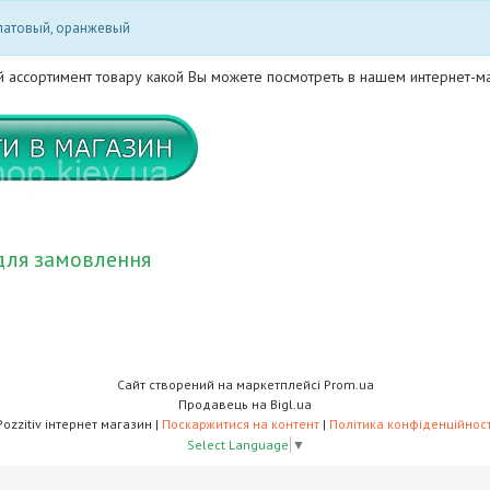
алатовый, оранжевый
й ассортимент товару какой Вы можете посмотреть в нашем интернет-м
для замовлення
Сайт створений на маркетплейсі
Prom.ua
Продавець на Bigl.ua
Pozzitiv інтернет магазин |
Поскаржитися на контент
|
Політика конфіденційност
Select Language
▼