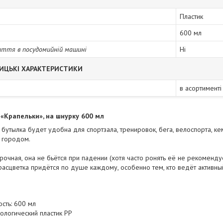
Пластик
600 мл
иття в посудомийній машині
Ні
ИЦЬКІ ХАРАКТЕРИСТИКИ
в асортименті
«Крапельки», на шнурку 600 мл
 бутылка будет удобна для спортзала, тренировок, бега, велоспорта, ке
а городом.
прочная, она не бьётся при падении (хотя часто ронять её не рекомендуе
расцветка придётся по душе каждому, особенно тем, кто ведёт активны
:
сть: 600 мл
кологический пластик PP