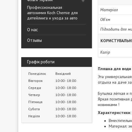
Профессиональная
Матеріал
автохимия Koch Chemie для
детейлинга и ухода за авто
Об`єм
Підходить для м
О нас
Отзывы
КОРИСТУВАЛЬН
Колір
Графік роботи
Пляшка для води 
Понеділок
Вихідний
Эта универсальная
Вівторок
10:00
18:00
отдыха на даче з
Середа
10:00
18:00
Бутылка лёгкая и 
Четвер
10:00
18:00
Яркая позитивная 
Пʼятниця
10:00
18:00
новинками !
Субота
10:00
18:00
Характеристики
Неділя
10:00
18:00
Вместительно
Материал: э