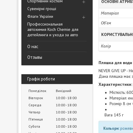
Спортивний костюм
ОСНОВНІ АТРИ
Сувенірні гроші
Матеріал
Флаги України
Об`єм
Профессиональная
автохимия Koch Chemie для
КОРИСТУВАЛЬН
детейлинга и ухода за авто
Колір
О нас
Отзывы
Пляшка для води 
NEVER GIVE UP - Ні
Дана пляшка має з
Графік роботи
Характеристики:
Понеділок
Вихідний
Місткість: 60
Матеріал: ек
Вівторок
10:00
18:00
Розмір 8 см 
Середа
10:00
18:00
Четвер
10:00
18:00
Вага 145 г
Пʼятниця
10:00
18:00
Субота
10:00
18:00
Кольори:
рожевий