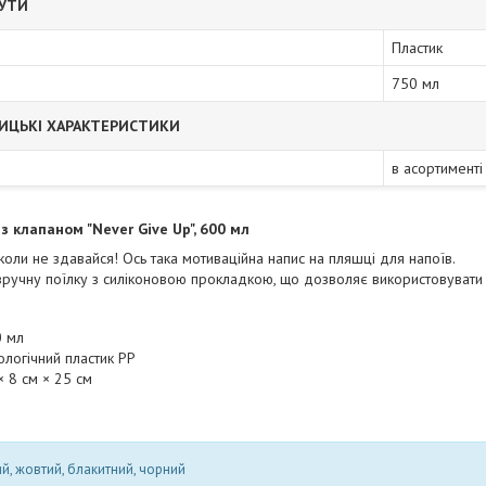
БУТИ
Пластик
750 мл
ИЦЬКІ ХАРАКТЕРИСТИКИ
в асортименті
з клапаном "Never Give Up", 600 мл
коли не здавайся! Ось така мотиваційна напис на пляшці для напоїв.
ручну поїлку з силіконовою прокладкою, що дозволяє використовувати ї
0 мл
ологічний пластик PP
× 8 см × 25 см
, жовтий, блакитний, чорний