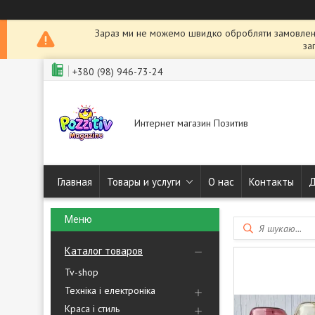
Зараз ми не можемо швидко обробляти замовленн
за
+380 (98) 946-73-24
Интернет магазин Позитив
Главная
Товары и услуги
О нас
Контакты
Д
Каталог товаров
Tv-shop
Техніка і електроніка
Краса і стиль