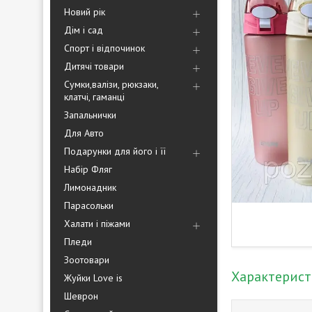
Новий рік
Дім і сад
Спорт і відпочинок
Дитячі товари
Сумки,валізи, рюкзаки,
клатчі, гаманці
Запальнички
Для Авто
Подарунки для його і її
Набір Фляг
Лимонадник
Парасольки
Халати і піжами
Пледи
Зоотовари
Характерис
Жуйки Love is
Шеврон