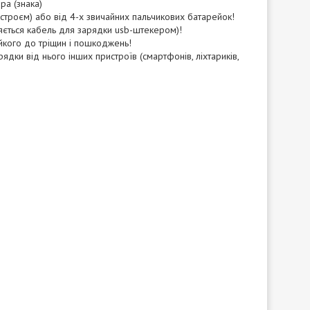
ра (знака)
истроєм) або від 4-х звичайних пальчикових батарейок!
яється кабель для зарядки usb-штекером)!
ійкого до тріщин і пошкоджень!
рядки від нього інших пристроїв (смартфонів, ліхтариків,