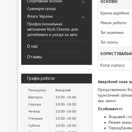
Спортивний костюм
ОСНОВНІ
Сувенірні гроші
Країна виробник
Флаги України
Режим роботи
Профессиональная
автохимия Koch Chemie для
Тип живлення
детейлинга и ухода за авто
Тип лампи
О нас
КОРИСТУВАЛЬН
Отзывы
Колір корпусу
Графік роботи
Аварійний знак 
Представляємо Ваш
Понеділок
Вихідний
туристичний світил
Вівторок
10:00
18:00
яке свято!
Середа
10:00
18:00
Особливості:
Четвер
10:00
18:00
Яскравий і 
Пʼятниця
10:00
18:00
Режим знака 
Субота
10:00
18:00
Передбачени