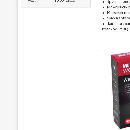
Неділя
10:00
18:00
Зручна пово
Можливість р
Можливість п
Якісна збірк
Так, і в яко
колонок і. т. д.)!