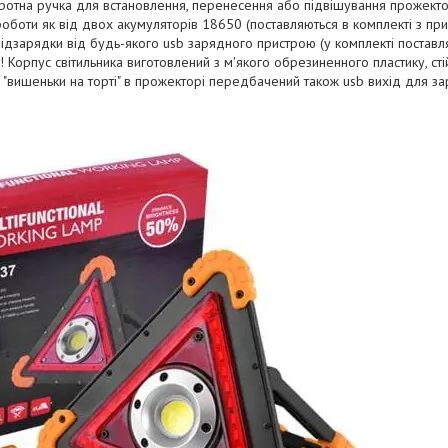
ротна ручка для встановлення, перенесення або підвішування прожекто
оботи як від двох акумуляторів 18650 (поставляються в комплекті з пр
ідзарядки від будь-якого usb зарядного пристрою (у комплекті поставл
а! Корпус світильника виготовлений з м'якого обрезиненного пластику, ст
сті "вишеньки на торті" в прожекторі передбачений також usb вихід для за