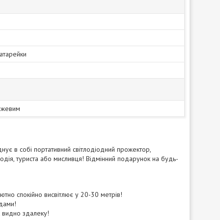
Батарейки
нжевим
нує в собі портативний світлодіодний прожектор,
 водія, туриста або мисливця! Відмінний подарунок на будь-
тно спокійно висвітлює у 20-30 метрів!
одами!
 видно здалеку!