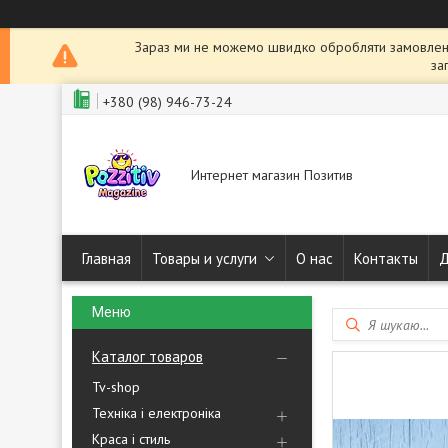
Зараз ми не можемо швидко обробляти замовленн
за
+380 (98) 946-73-24
Интернет магазин Позитив
Главная
Товары и услуги
О нас
Контакты
Д
Каталог товаров
Tv-shop
Техніка і електроніка
Краса і стиль