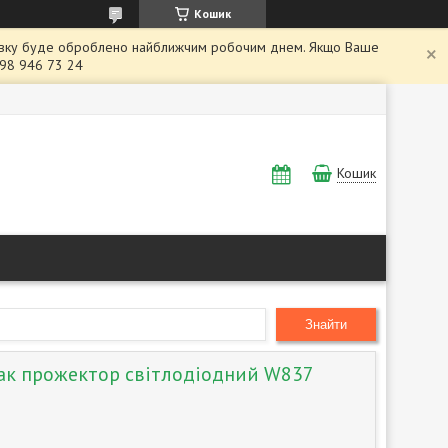
Кошик
заявку буде оброблено найближчим робочим днем. Якщо Ваше
098 946 73 24
Кошик
Знайти
ак прожектор світлодіодний W837