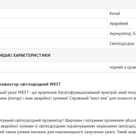
Китай
Аварійний
Акумулятор, 
Світлодіодна
ИЦЬКІ ХАРАКТЕРИСТИКИ
чорний з ора
прожектор світлодіодний W837
ій увазі W837 - це практичне багатофункціональний пристрій, який поєд
ьник (ліхтар) і знак аварійної зупинки! Справжній "маст хев" для кожного
потужний світлодіодний прожектор! Широким і потужним променем абсолю
аварійної зупинки зі світлодіодним підсвічуванням червоними світлоді
й також режим мигання для максимального залучення уваги. Такий знак