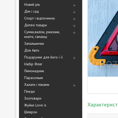
Новий рік
Дім і сад
Спорт і відпочинок
Дитячі товари
Сумки,валізи, рюкзаки,
клатчі, гаманці
Запальнички
Для Авто
Подарунки для його і її
Набір Фляг
Лимонадник
Парасольки
Халати і піжами
Пледи
Зоотовари
Характерис
Жуйки Love is
Шеврон